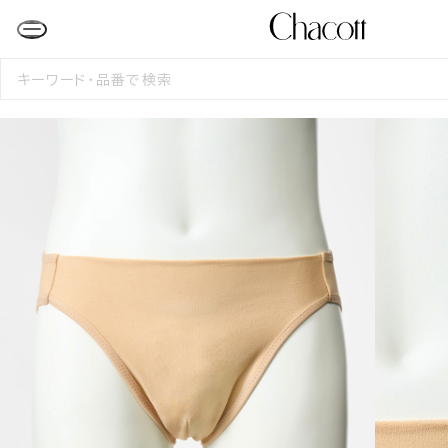
検
索
す
る