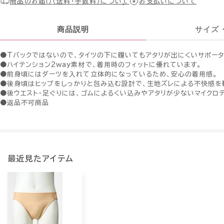
商品のお届け（送料・手数料）について
お支払いについて
商品説明
サイズ
●Tバックではないので、タイツの下に履いてもアタリが出にくいサポータ
●ハイテンション2way素材で、着用時のフィットに優れています。
●前身頃にはダーツを入れて立体的になっているため、安心の着用感。
●後身頃はヒップをしっかりと包み込む設計で、生地ズレによる不快感を
●後ウエスト・足ぐりには、ゴムによるくい込みやアタリが少ないマイクロ
●返品不可商品
最近見たアイテム