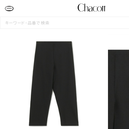
検
索
す
る