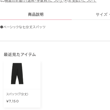
商品のお届け（送料・手数料）について
お支払いについて
商品説明
サイズ
●ベーシックな七分丈スパッツ
最近見たアイテム
スパッツ（７分丈）
¥7,150