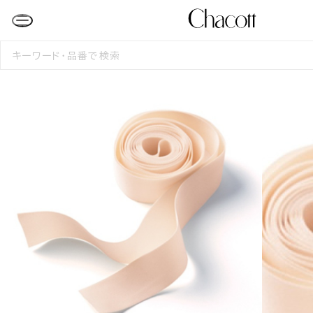
検
索
す
る