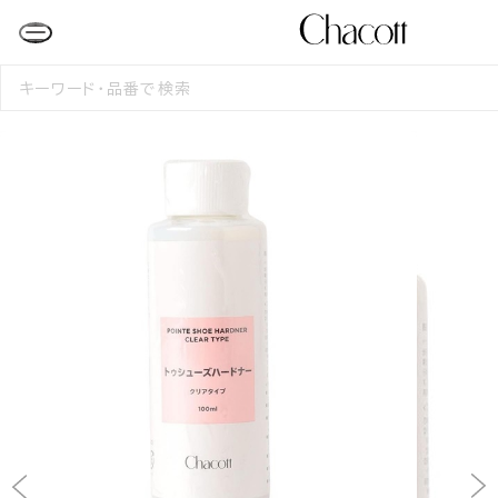
検
索
す
る