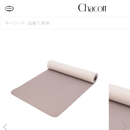
検
索
す
る