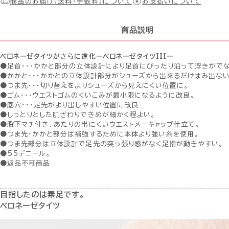
商品のお届け（送料・手数料）について
お支払いについて
商品説明
ベロネーゼタイツがさらに進化ーベロネーゼタイツIIIー
●足首・・・かかと部分の立体設計により足首にぴったり沿って浮きがで
●かかと・・・かかとの立体設計部分がシューズから出来るだけはみ出な
●つま先・・・切り替えをよりシューズから見えにくい位置に。
●ゴム・・・ウエストゴムのくいこみが最小限になるように改良。
●底穴・・・足先がより出しやすい位置に改良
●しっとりとした肌ざわりできめが細かく程よい。
●股下マチ付き、あたりの出にくいウエストメーキャップ仕立て。
●つま先・かかと部分は補強するために本体より強い糸を使用。
●つま先部分は立体設計で足先の突っ張り感がなく足指が動きやすい。
●55デニール。
●返品不可商品
目指したのは素足です。
ベロネーゼタイツ