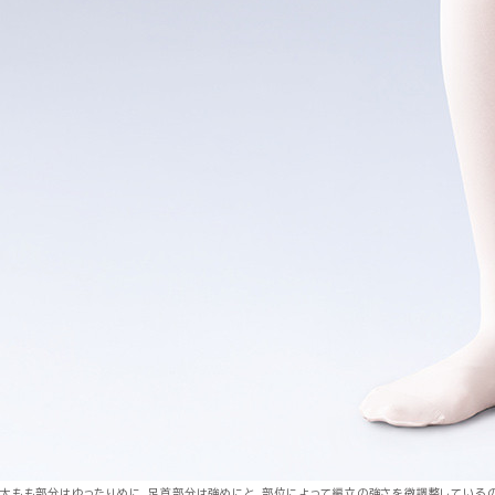
太もも部分はゆったりめに、足首部分は強めにと、部位によって編立の強さを微調整しているの