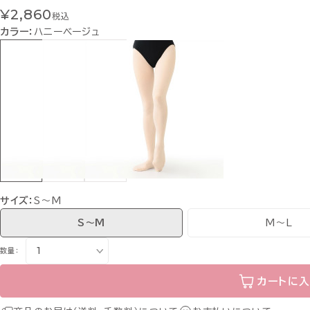
¥2,860
税込
カラー：
ハニーベージュ
サイズ：
S〜M
S〜M
M〜L
数量：
カートに