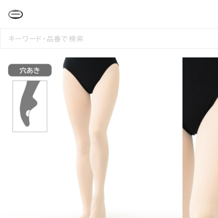
検
索
す
る