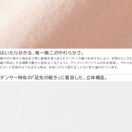
はいたら分かる、唯一無二のやわらかさ。
脚の付け根から指先まで常に意識を張り巡らすダンサーの踊りを妨げないよう、生地からこだわ
曲げ伸ばしする関節の動きに抵抗なく沿うように、チャコットオリジナルの糸を採用し、やわらか
ビロード生地のようなはき心地は、永年にわたり変わることなく受け継がれています。
ダンサー特有の「足先の動き」に着目した、立体構造。