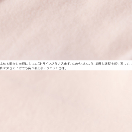
上体を動かした時にもウエストラインが食い込まず、丸まらないよう、試着と調整を繰り返して、
脚を大きく上げても突っ張らないクロッチ仕様。