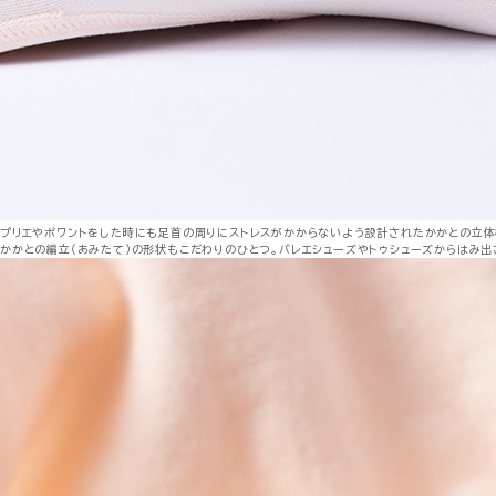
プリエやポワントをした時にも足首の周りにストレスがかからないよう設計されたかかとの立
かかとの編立（あみたて）の形状もこだわりのひとつ。バレエシューズやトゥシューズからはみ出