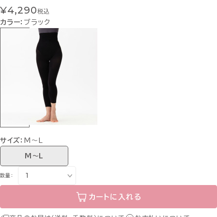
¥4,290
税込
カラー：
ブラック
サイズ：
M〜L
M〜L
数量：
カートに入れる