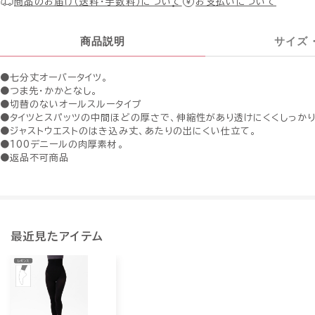
商品のお届け（送料・手数料）について
お支払いについて
商品説明
サイズ
●七分丈オーバータイツ。
●つま先・かかとなし。
●切替のないオールスルータイプ
●タイツとスパッツの中間ほどの厚さで、伸縮性があり透けにくくしっかり
●ジャストウエストのはき込み丈、あたりの出にくい仕立て。
●100デニールの肉厚素材。
●返品不可商品
最近見たアイテム