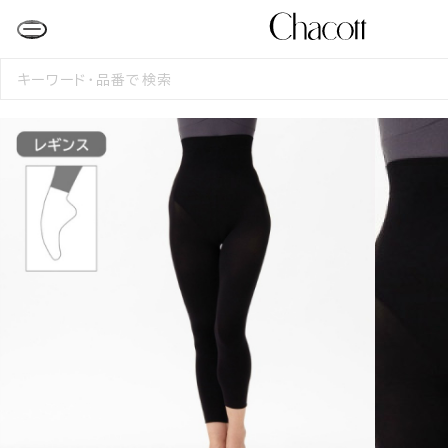
検
索
す
る