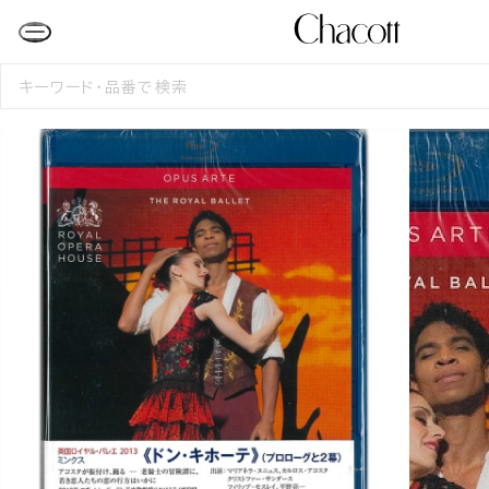
検
索
す
る