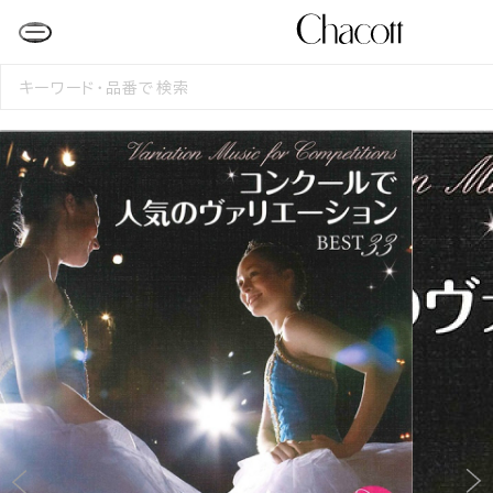
検
索
す
る