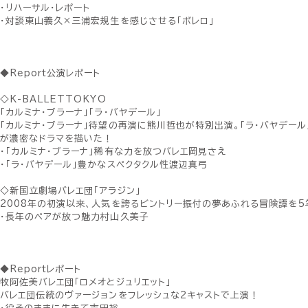
・リハーサル・レポート
・対談東山義久×三浦宏規生を感じさせる「ボレロ」
◆Report公演レポート
◇K-BALLETTOKYO
「カルミナ・ブラーナ」「ラ・バヤデール」
「カルミナ・ブラーナ」待望の再演に熊川哲也が特別出演。「ラ・バヤデール
が濃密なドラマを描いた！
・「カルミナ・ブラーナ」稀有な力を放つバレエ岡見さえ
・「ラ・バヤデール」豊かなスペクタクル性渡辺真弓
◇新国立劇場バレエ団「アラジン」
2008年の初演以来、人気を誇るビントリー振付の夢あふれる冒険譚を
・長年のペアが放つ魅力村山久美子
◆Reportレポート
牧阿佐美バレエ団「ロメオとジュリエット」
バレエ団伝統のヴァージョンをフレッシュな2キャストで上演！