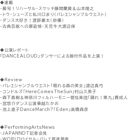
◆連載
・最旬！リハーサル・スケッチ藤間蘭黄＆山本隆之
・トウ・シューズと私川口まり（バレエシャンブルウエスト）
・ダンス大好き！渡部豪太（俳優）
・古典芸能への扉追悼・天児牛大渡辺保
◆公演レポート
「DANCEALOUD」ダンサーによる振付作品を上演！
◆Review
・バレエシャンブルウエスト「眠れる森の美女」渡辺真弓
・コンドルズ「HereComesTheSun」村山久美子
・森下真樹＆神奈川フィルハーモニー管弦楽団「踊れ！第九」貫成人
・宮悠介ダンス公演乗越たかお
・池上直子DanceMarch?「Eden」高橋森彦
◆PerformingArtsNews
・JAPANNDT記者会見
・WORLDロイヤル・バレエ昇進発表