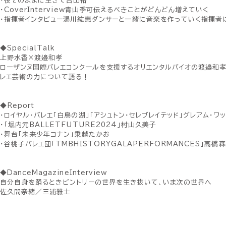
・役そのままに生きて吉田裕
・CoverInterview青山季可伝えるべきことがどんどん増えていく
・指揮者インタビュー湯川紘惠ダンサーと一緒に音楽を作っていく指揮者
◆SpecialTalk
上野水香×渡邉和孝
ローザンヌ国際バレエコンクールを支援するオリエンタルバイオの渡邉和
レエ芸術の力について語る！
◆Report
・ロイヤル・バレエ「白鳥の湖」「アシュトン・セレブレイテッド」グレアム・ワ
・「堀内元BALLETFUTURE2024」村山久美子
・舞台「未来少年コナン」乗越たかお
・谷桃子バレエ団「TMBHISTORYGALAPERFORMANCES」高橋
◆DanceMagazineInterview
自分自身を踊るときビントリーの世界を生き抜いて、いま次の世界へ
佐久間奈緒／三浦雅士