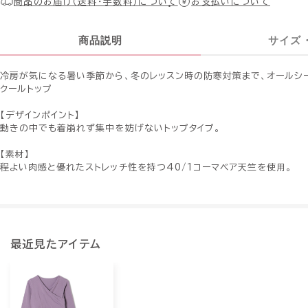
商品のお届け（送料・手数料）について
お支払いについて
商品説明
サイズ
冷房が気になる暑い季節から、冬のレッスン時の防寒対策まで、オールシ
クールトップ
【デザインポイント】
動きの中でも着崩れず集中を妨げないトップタイプ。
【素材】
程よい肉感と優れたストレッチ性を持つ40/1コーマベア天竺を使用。
最近見たアイテム