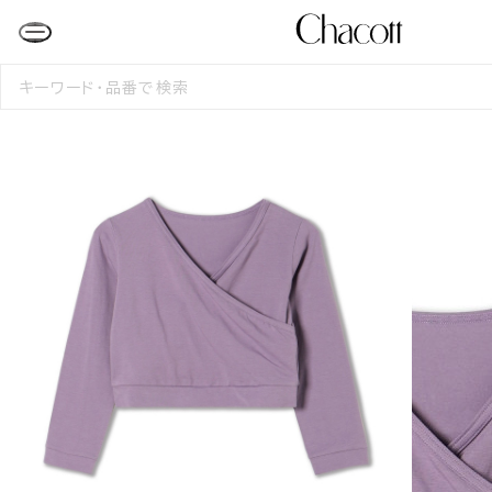
検
索
す
る