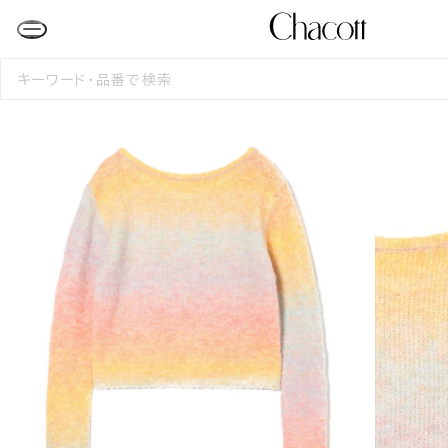
検
索
す
る