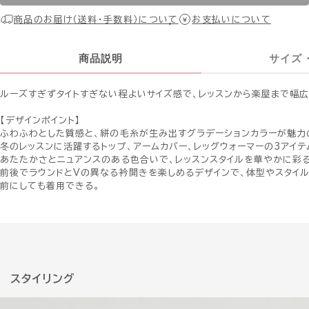
商品のお届け（送料・手数料）について
お支払いについて
商品説明
サイズ
ルーズすぎずタイトすぎない程よいサイズ感で、レッスンから楽屋まで幅広
【デザインポイント】
ふわふわとした質感と、絣の毛糸が生み出すグラデーションカラーが魅力
冬のレッスンに活躍するトップ、アームカバー、レッグウォーマーの3アイテ
あたたかさとニュアンスのある色合いで、レッスンスタイルを華やかに彩る
前後でラウンドとVの異なる衿開きを楽しめるデザインで、体型やスタイ
前にしても着用できる。
スタイリング