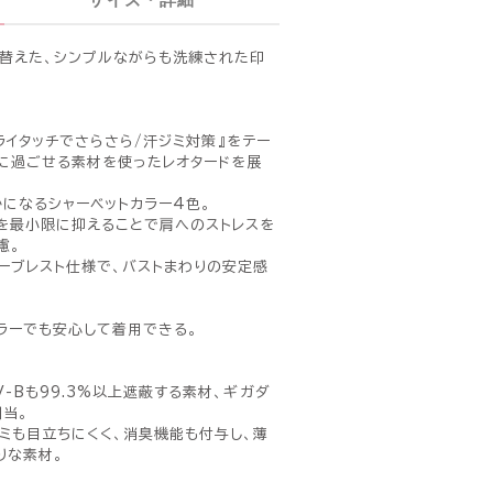
替えた、シンプルながらも洗練された印
ドライタッチでさらさら/汗ジミ対策』をテー
に過ごせる素材を使ったレオタードを展
になるシャーベットカラー4色。
を最小限に抑えることで肩へのストレスを
慮。
ーブレスト仕様で、バストまわりの安定感
ラーでも安心して着用できる。
-Bも99.3%以上遮蔽する素材、ギガダ
相当。
ミも目立ちにくく、消臭機能も付与し、薄
りな素材。