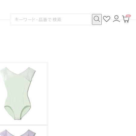
0
お
ロ
カ
検
気
グ
ー
索
に
イ
ト
検
す
入
ン
ペ
索
る
り
ー
ジ