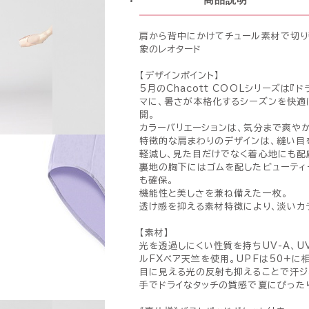
肩から背中にかけてチュール素材で切り
象のレオタード
【デザインポイント】
5月のChacott COOLシリーズは『
マに、暑さが本格化するシーズンを快適
開。
カラーバリエーションは、気分まで爽やか
特徴的な肩まわりのデザインは、縫い目
軽減し、見た目だけでなく着心地にも配
裏地の胸下にはゴムを配したビューティ
も確保。
機能性と美しさを兼ね備えた一枚。
透け感を抑える素材特徴により、淡いカ
【素材】
光を透過しにくい性質を持ちUV-A、UV
ルFXベア天竺を使用。UPFは50+に
目に見える光の反射も抑えることで汗ジ
手でドライなタッチの質感で夏にぴった