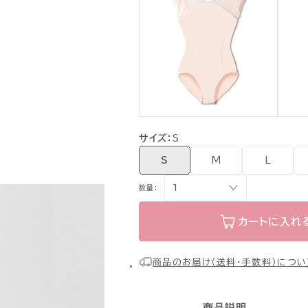
サイズ：
S
S
M
L
数量：
カートに入れ
商品のお届け（送料・手数料）につい
商品説明