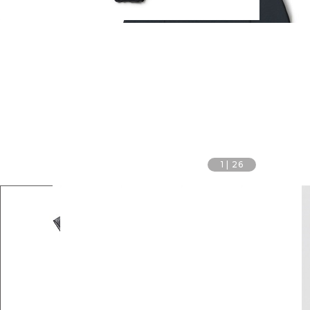
1
|
26