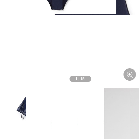
1
|
18