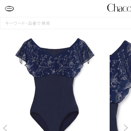
検
索
す
る