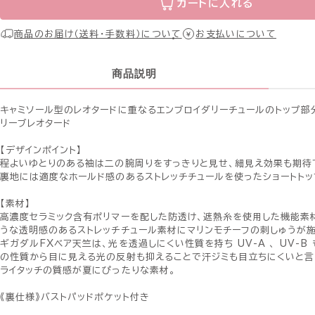
カートに入れる
商品のお届け（送料・手数料）について
お支払いについて
商品説明
キャミソール型のレオタードに重なるエンブロイダリーチュールのトップ部
リーブレオタード
【デザインポイント】
程よいゆとりのある袖は二の腕周りをすっきりと見せ、細見え効果も期待
裏地には適度なホールド感のあるストレッチチュールを使ったショートト
【素材】
高濃度セラミック含有ポリマーを配した防透け、遮熱糸を使用した機能素
うな透明感のあるストレッチチュール素材にマリンモチーフの刺しゅうが施
ギガダルFXベア天竺は、光を透過しにくい性質を持ち UV-A 、 UV-B 
の性質から目に見える光の反射も抑えることで汗ジミも目立ちにくいと言
ライタッチの質感が夏にぴったりな素材。
《裏仕様》バストパッドポケット付き