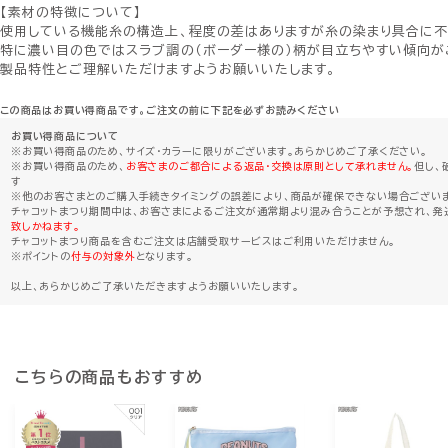
【素材の特徴について】
使用している機能糸の構造上、程度の差はありますが糸の染まり具合に不
特に濃い目の色ではスラブ調の（ボーダー様の）柄が目立ちやすい傾向が
製品特性とご理解いただけますようお願いいたします。
この商品はお買い得商品です。ご注文の前に下記を必ずお読みください
お買い得商品について
※お買い得商品のため、サイズ・カラーに限りがございます。あらかじめご了承ください。
※お買い得商品のため、
お客さまのご都合による返品・交換は原則として承れません。
但し、
す
※他のお客さまとのご購入手続きタイミングの誤差により、商品が確保できない場合ござい
チャコットまつり期間中は、お客さまによるご注文が通常期より混み合うことが予想され、発
致しかねます。
チャコットまつり商品を含むご注文は店舗受取サービスはご利用いただけません。
※ポイントの
付与の対象外
となります。
以上、あらかじめご了承いただきますようお願いいたします。
こちらの商品もおすすめ