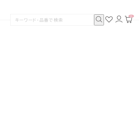
0
お
ロ
カ
検
気
グ
ー
索
に
イ
ト
検
す
入
ン
ペ
索
る
り
ー
ジ