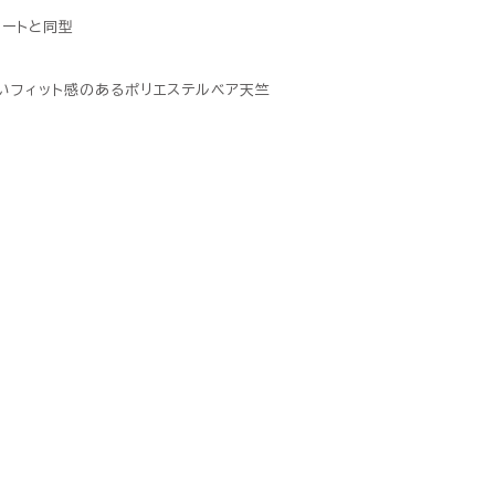
スカートと同型
いフィット感のあるポリエステルベア天竺