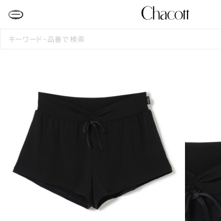
検
索
す
る