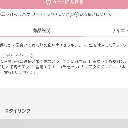
カートに入れる
商品のお届け（送料・手数料）について
お支払いについて
商品説明
サイズ
柔らかな風合いで着心地の良いナチュラルソフト天竺を使用したTシャツ
【デザインポイント】
舞台裏から普段使いまで幅広いシーンで活躍する、何着あっても便利なア
”眠れる森の美女”に登場するオーロラ姫やフロリナ王女のチュチュ、ブル
可愛らしいデザイン。
スタイリング