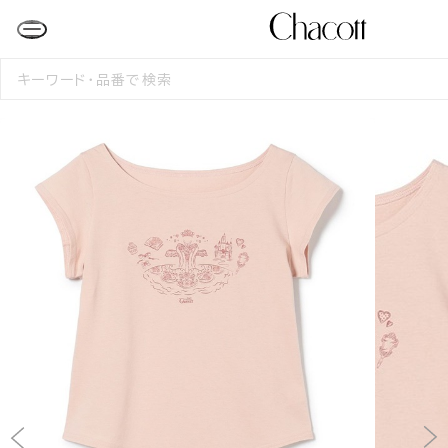
検
索
す
る