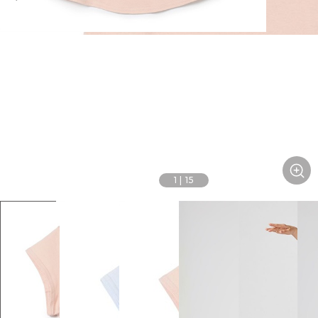
1
|
15