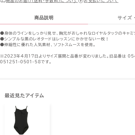
商品のお届け（送料・手数料）について
お支払いについて
商品説明
サイズ
●身体のラインをしっかり見せ、胸元がおしゃれなロイヤルタックのキャミ
●シンプルな黒のレオタードはレッスンにかかせない一枚！
●伸縮性に優れた人気素材、ソフトスムースを使用。
※2023年4月17日よりサイズ展開と品番が変わりました。旧品番は 0542
051251-0501-58です。
最近見たアイテム