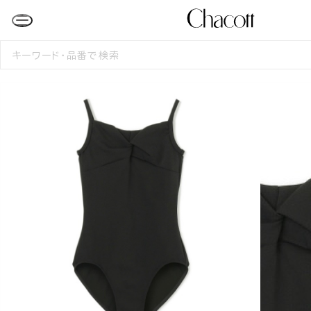
検
索
す
る