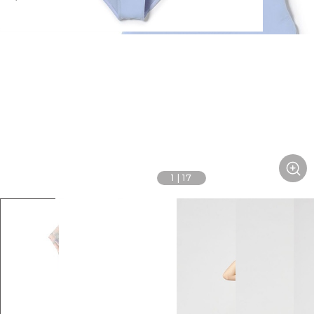
1
|
17