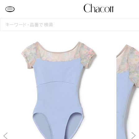
検
索
す
る