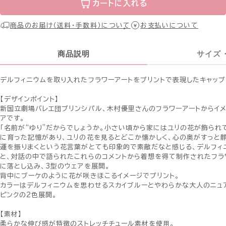
カートに入れる
商品のお届け（送料・手数料）について
お支払いについて
商品説明
サイズ
デルフィニウムを取り入れたフラワーアートをプリントで表現したキャップ
【デザインポイント】
新国立劇場バレエ団プリンシパル、木村優里さんのフラワーアートからイ
アです。
「名前が“ゆり”だからでしょうか。小さい頃から家にはユリの花が飾られ
に育った記憶があり、ユリの花を見るとどこか懐かしく、心の奥がすっと静
運を振りまくという花言葉がとても印象的で素敵だなと感じる、デルフィ
と、対話の中で語られたこれらのコメントから着想を得て制作されたフラ
に落とし込み、3型のウェアを展開。
背中にブーケのように花が咲きほこるイメージでプリント。
カラーはデルフィニウムを思わせるスカイブルーとやわらかな大人のニュ
ピンクの2色展開。
【素材】
柔らかな伸び感が特徴のストレッチチュール素材を使用。