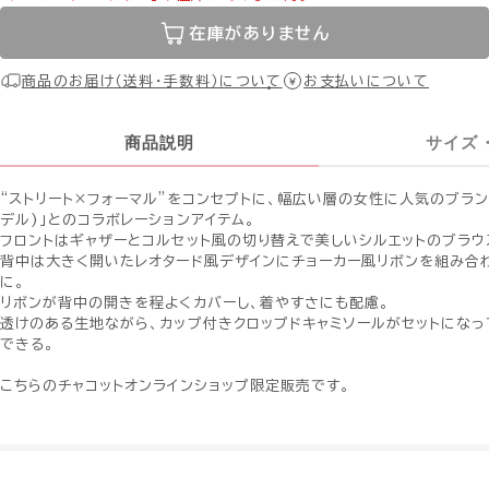
在庫がありません
商品のお届け（送料・手数料）について
お支払いについて
商品説明
サイズ
“ストリート×フォーマル”をコンセプトに、幅広い層の女性に人気のブランド「
デル)」とのコラボレーションアイテム。
フロントはギャザーとコルセット風の切り替えで美しいシルエットのブラウ
背中は大きく開いたレオタード風デザインにチョーカー風リボンを組み合
に。
リボンが背中の開きを程よくカバーし、着やすさにも配慮。
透けのある生地ながら、カップ付きクロップドキャミソールがセットになっ
できる。
こちらのチャコットオンラインショップ限定販売です。