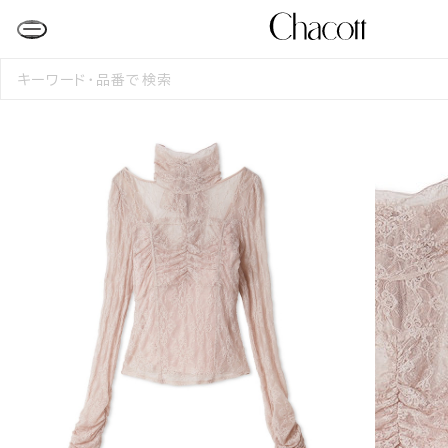
検
索
す
る