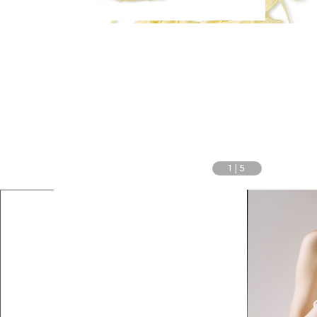
1
|
5