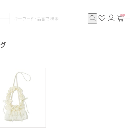
0
お
ロ
カ
検
気
グ
ー
索
に
イ
ト
検
す
入
ン
ペ
索
る
り
ー
ジ
ッグ