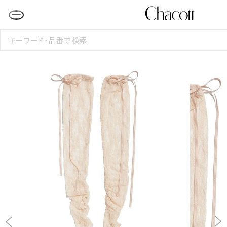
検
索
す
る