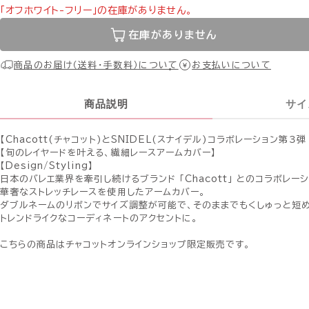
「オフホワイト-フリー」の在庫がありません。
在庫がありません
商品のお届け（送料・手数料）について
お支払いについて
商品説明
サイ
【Chacott(チャコット)とSNIDEL(スナイデル)コラボレーション第３弾
【旬のレイヤードを叶える、繊細レースアームカバー】
【Design/Styling】
日本のバレエ業界を牽引し続けるブランド 「Chacott」 とのコラボレーシ
華奢なストレッチレースを使用したアームカバー。
ダブルネームのリボンでサイズ調整が可能で、そのままでもくしゅっと短め
トレンドライクなコーディネートのアクセントに。
こちらの商品はチャコットオンラインショップ限定販売です。