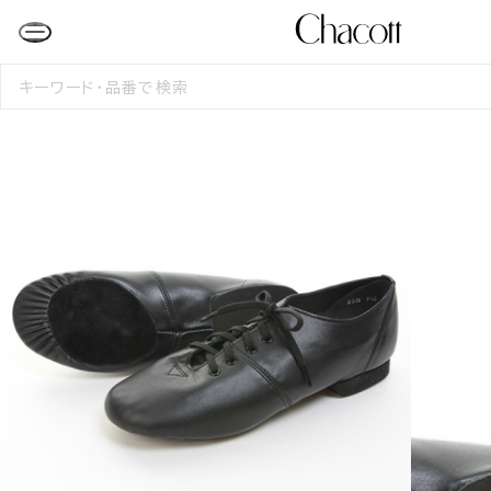
検
索
す
る