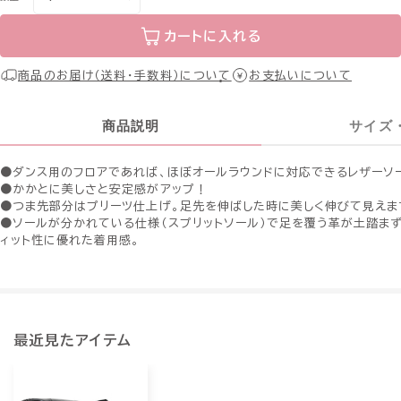
カートに入れる
商品のお届け（送料・手数料）について
お支払いについて
商品説明
サイズ
●ダンス用のフロアであれば、ほぼオールラウンドに対応できるレザーソ
●かかとに美しさと安定感がアップ！
●つま先部分はプリーツ仕上げ。足先を伸ばした時に美しく伸びて見えま
●ソールが分かれている仕様（スプリットソール）で足を覆う革が土踏まず
ィット性に優れた着用感。
最近見たアイテム