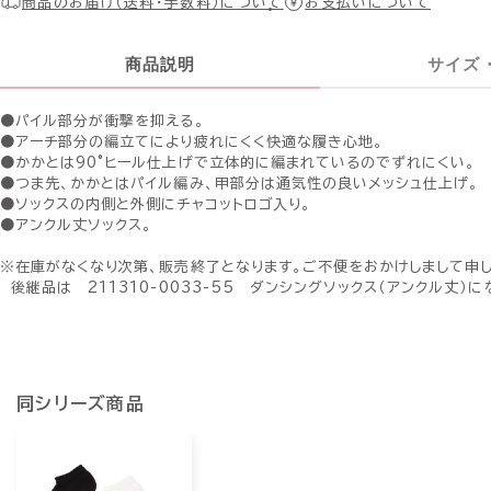
商品のお届け（送料・手数料）について
お支払いについて
商品説明
サイズ
●パイル部分が衝撃を抑える。
●アーチ部分の編立てにより疲れにくく快適な履き心地。
●かかとは90°ヒール仕上げで立体的に編まれているのでずれにくい。
●つま先、かかとはパイル編み、甲部分は通気性の良いメッシュ仕上げ。
●ソックスの内側と外側にチャコットロゴ入り。
●アンクル丈ソックス。
※在庫がなくなり次第、販売終了となります。ご不便をおかけしまして申
後継品は 211310-0033-55 ダンシングソックス（アンクル丈）に
同シリーズ商品