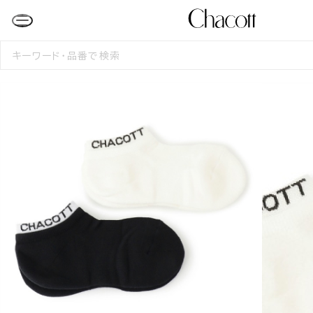
検
索
す
る