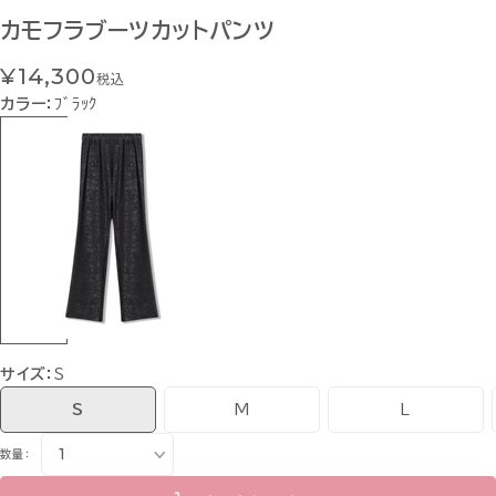
カモフラブーツカットパンツ
¥14,300
税込
カラー：
ﾌﾞﾗｯｸ
サイズ：
S
S
M
L
数量：