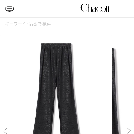
検
索
す
る