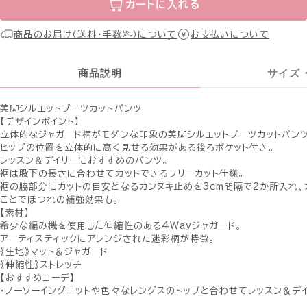
カートに入れる
商品のお届け（送料・手数料）について
お支払いについて
商品説明
サイズ
美脚シルエットブーツカットパンツ
【デザインポイント】
立体的なジャガード柄がモダンな印象の美脚シルエットブーツカットパンツ
ヒップの位置を立体的に高く見せる効果がある後ろポケット付き。
レッスン＆デイリーにおすすめのパンツ。
裾は股下の長さに合わせてカットできるフリーカット仕様。
裾の脇部分にカットの目安となるカンヌキ止めを3cm間隔で2か所入れ、
ことでほつれの補強効果も。
【素材】
希少な編み機を使用した伸縮性のある4Wayジャガード。
アーティスティックにアレンジされた迷彩柄が特徴。
《生地》マット＆ジャガード
《伸縮性》ストレッチ
【おすすめコーデ】
・ノーソーイングニットや色々なレングスのトップと合わせてレッスン＆デ