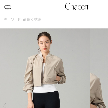
検
索
す
る