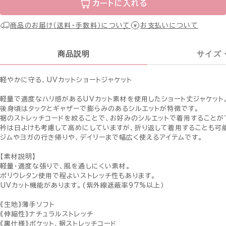
カートに入れる
商品のお届け（送料・手数料）について
お支払いについて
商品説明
サイズ
軽やかに守る、UVカットショートジャケット
軽量で適度なハリ感があるUVカット素材を使用したショート丈ジャケット
後身頃はタックとギャザーで膨らみのあるシルエットが特徴です。
裾のストレッチコードを絞ることで、お好みのシルエットで着用することが
衿は日よけも考慮して高めにしていますが、折り返して着用することも可
ジムやヨガの行き帰りや、デイリーまで幅広く使えるアイテムです。
【素材説明】
軽量・適度な張りで、風を通しにくい素材。
ポリウレタン使用で程よいストレッチ性もあります。
UVカット機能があります。(紫外線遮蔽率97%以上）
《生地》薄手ソフト
《伸縮性》ナチュラルストレッチ
《裏仕様》ポケット、裾ストレッチコード