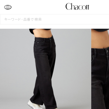
検
索
す
る