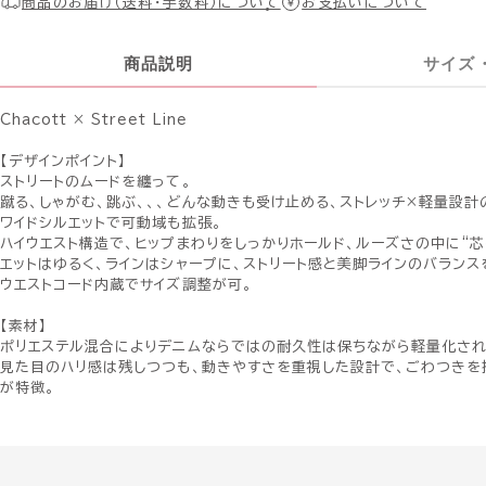
商品のお届け（送料・手数料）について
お支払いについて
商品説明
サイズ
Chacott × Street Line
【デザインポイント】
ストリートのムードを纏って。
蹴る、しゃがむ、跳ぶ、、、どんな動きも受け止める、ストレッチ×軽量設計
ワイドシルエットで可動域も拡張。
ハイウエスト構造で、ヒップまわりをしっかりホールド、ルーズさの中に“
エットはゆるく、ラインはシャープに、ストリート感と美脚ラインのバランス
ウエストコード内蔵でサイズ調整が可。
【素材】
ポリエステル混合によりデニムならではの耐久性は保ちながら軽量化され
見た目のハリ感は残しつつも、動きやすさを重視した設計で、ごわつきを
が特徴。