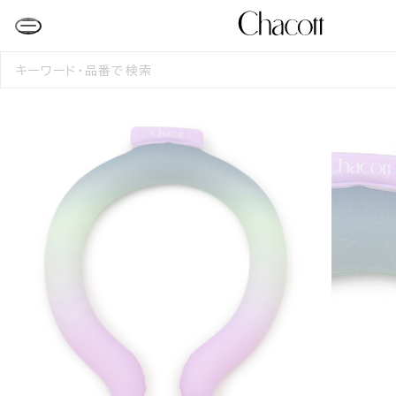
検
索
す
る