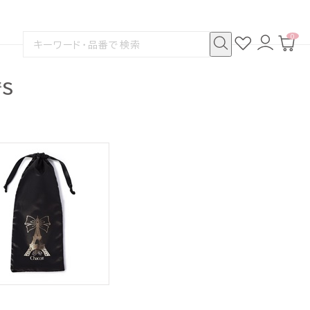
0
お
ロ
カ
検
気
グ
ー
索
に
イ
ト
検
す
入
ン
ペ
索
る
り
ー
着S
ジ