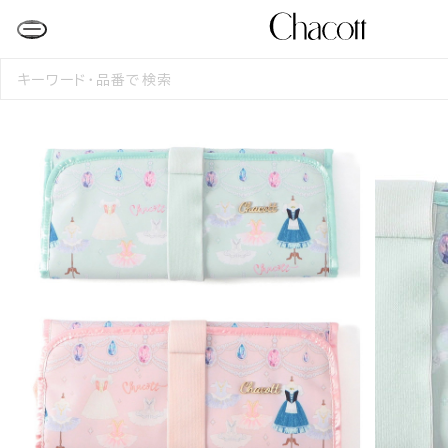
検
索
す
る