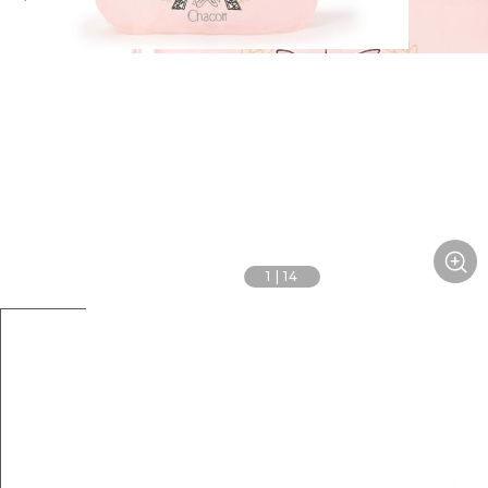
1
|
14