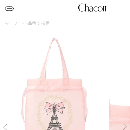
検
索
す
る