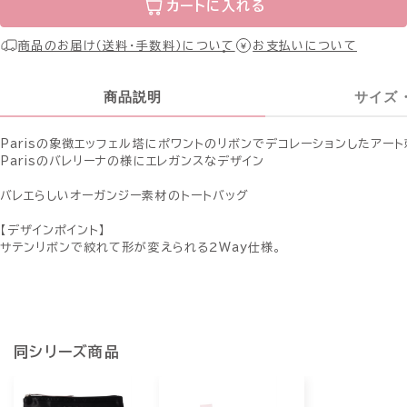
カートに入れる
商品のお届け（送料・手数料）について
お支払いについて
商品説明
サイズ
Parisの象徴エッフェル塔にポワントのリボンでデコレーションしたアー
Parisのバレリーナの様にエレガンスなデザイン
バレエらしいオーガンジー素材のトートバッグ
【デザインポイント】
サテンリボンで絞れて形が変えられる２Way仕様。
同シリーズ商品