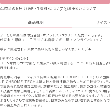
商品のお届け（送料・手数料）について
お支払いについて
商品説明
サイズ
※こちらの商品は限定店舗・オンラインショップにて販売いたします。
代官山 / 銀座 / 二子玉川 / 心斎橋 / 名古屋 / オンラインショップ
希少で厳選された素材と高い技術を惜しみなく使ったモデル
【デザインポイント】
コーム背面のカッサ部分で頭皮とお顔を刺激することで、血行を促進しよ
目指します。
高級車の内装コーティング技術を転用JP CHROME TECH(R)＜国
JP CHROME TECHは職人技と最新技術が融合した加工技術です。
で高められた被膜加工技術、超精密な3D 加工技術、最新の立体化技術
工技術が集積し実現しました。品質面において、マイナス30度から70度
を繰返すヒートサイクル試験を4度行い合格する必要があります。さらに、
水をリサイクルする施設も完備し、日本のみならずＥＵを始めとする国々
のみ製造が許られています。