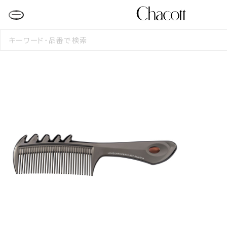
検
索
す
る