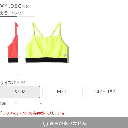
¥4,950
税込
カラー：
レッド
サイズ：
S〜M
S〜M
M〜L
140〜150
数量：
「レッド-S〜M」の在庫がありません。
在庫がありません