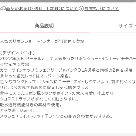
商品のお届け（送料・手数料）について
お支払いについて
商品説明
サイズ
人気のリボンショートインナーが蛍光色で登場
【デザインポイント】
2022年度FJPモデルとして人気だったリボンショートインナーがモチベ
る蛍光色で登場。
カラーラインナップもフェアリージャパンPOLA選手と同様の2色を採用
多かった蛍光レッドはオリジナル染色。
色々なロングトップ・Tシャツにコーディネイトしやすいよう、前の衿ぐりは
リと、くりの高さも高めに設定し安心感をプラス。
背中に入ったリボン風タックがポイントの大人可愛い仕上がり。
クロスストラップがずれにくく動きやすい。
吸水速乾機能付きの素材を使用。
カップ差し込み可。
メッシュドライストレッチTシャツとの組み合わせがおすすめ。