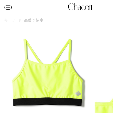
検
索
す
る