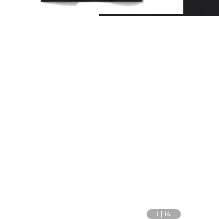
1
|
14