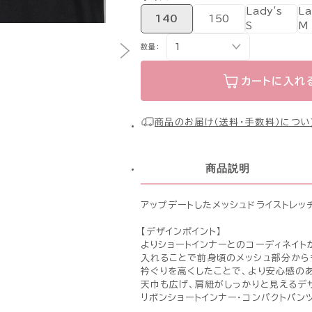
Lady's
L
140
150
S
M
数量：
カートに入れ
商品のお届け（送料・手数料）につい
商品説明
アップデートしたメッシュドライストレッ
【デザインポイント】
よりショートインナーとのコーディネイト
入れることで前身頃のメッシュ部分から
衿ぐりを高くしたことで、より安心感の
天巾も広げ、肩紐がしっかりと見えるデ
リボンショートインナー・コンパクトパン