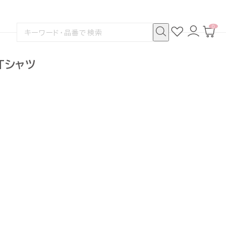
0
お
ロ
カ
検
気
グ
ー
索
に
イ
ト
検
す
入
ン
ペ
索
る
り
ー
Tシャツ
ジ