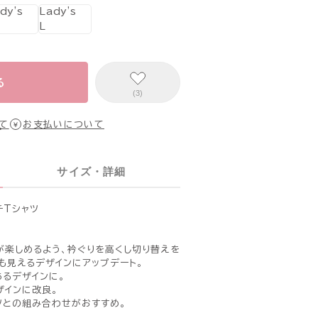
ady's
Lady's
L
る
(3)
て
お支払いについて
サイズ・詳細
チTシャツ
が楽しめるよう、衿ぐりを高くし切り替えを
も見えるデザインにアップデート。
あるデザインに。
ザインに改良。
ツとの組み合わせがおすすめ。