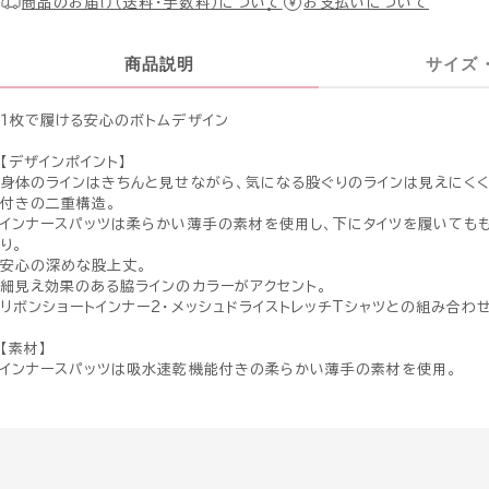
商品のお届け（送料・手数料）について
お支払いについて
商品説明
サイズ
１枚で履ける安心のボトムデザイン
【デザインポイント】
身体のラインはきちんと見せながら、気になる股ぐりのラインは見えにくく
付きの二重構造。
インナースパッツは柔らかい薄手の素材を使用し、下にタイツを履いても
り。
安心の深めな股上丈。
細見え効果のある脇ラインのカラーがアクセント。
リボンショートインナー2・メッシュドライストレッチTシャツとの組み合わ
【素材】
インナースパッツは吸水速乾機能付きの柔らかい薄手の素材を使用。