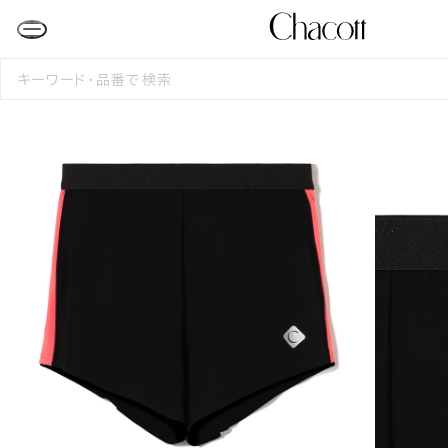
検
索
す
る