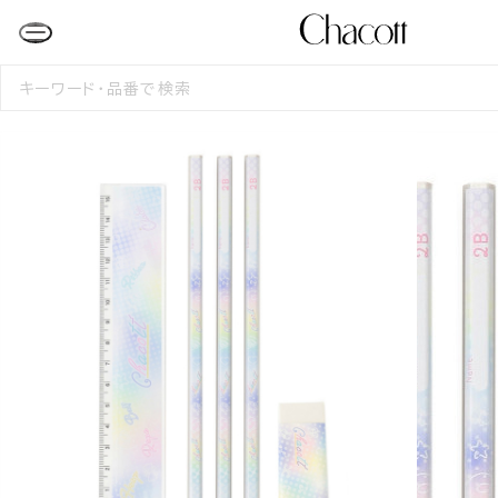
検
索
す
る