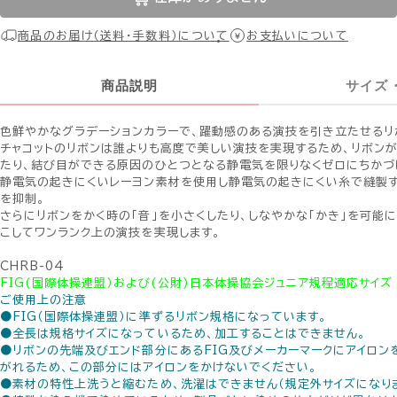
商品のお届け（送料・手数料）について
お支払いについて
商品説明
サイズ
色鮮やかなグラデーションカラーで、躍動感のある演技を引き立たせるリ
チャコットのリボンは誰よりも高度で美しい演技を実現するため、リボン
たり、結び目ができる原因のひとつとなる静電気を限りなくゼロにちかづ
静電気の起きにくいレーヨン素材を使用し静電気の起きにくい糸で縫製す
を抑制。
さらにリボンをかく時の「音」を小さくしたり、しなやかな「かき」を可能
こしてワンランク上の演技を実現します。
CHRB-04
FIG(国際体操連盟）および(公財)日本体操協会ジュニア規程適応サイズ
ご使用上の注意
●FIG（国際体操連盟）に準ずるリボン規格になっています。
●全長は規格サイズになっているため、加工することはできません。
●リボンの先端及びエンド部分にあるFIG及びメーカーマークにアイロン
がれるため、この部分にはアイロンをかけないでください。
●素材の特性上洗うと縮むため、洗濯はできません（規定外サイズになり