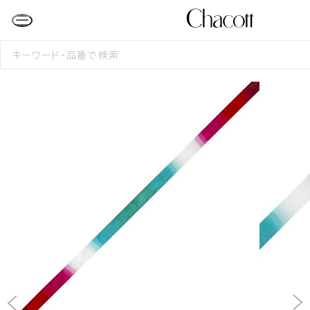
検
索
す
る