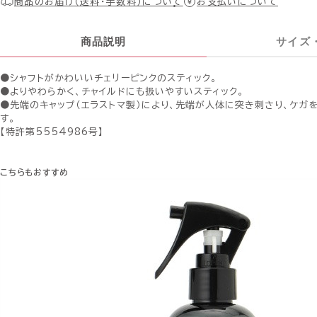
商品のお届け（送料・手数料）について
お支払いについて
商品説明
サイズ
●シャフトがかわいいチェリーピンクのスティック。
●よりやわらかく、チャイルドにも扱いやすいスティック。
●先端のキャップ（エラストマ製）により、先端が人体に突き刺さり、ケガ
す。
【特許第5554986号】
こちらもおすすめ