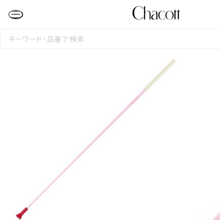
検
索
す
る