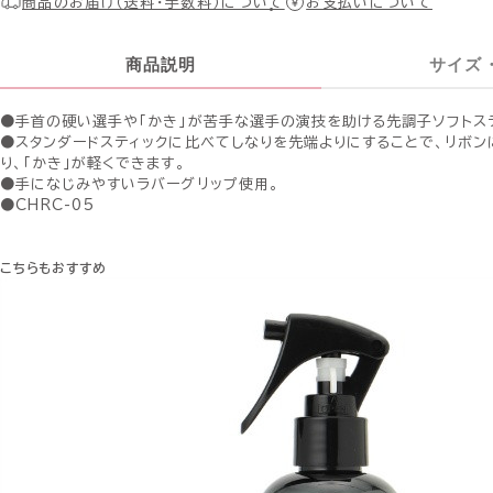
商品のお届け（送料・手数料）について
お支払いについて
商品説明
サイズ
●手首の硬い選手や「かき」が苦手な選手の演技を助ける先調子ソフトス
●スタンダードスティックに比べてしなりを先端よりにすることで、リボ
り、「かき」が軽くできます。
●手になじみやすいラバーグリップ使用。
●CHRC-05
こちらもおすすめ