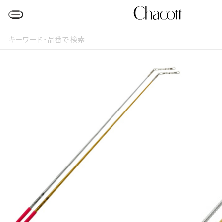
検
索
す
る