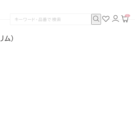
0
お
ロ
カ
検
気
グ
ー
索
に
イ
ト
検
す
入
ン
ペ
索
る
り
ー
リム)
ジ