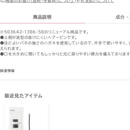
商品のお届け（送料・手数料）について
お支払いについて
商品説明
成分・
※503642-1386-58のリニューアル商品です。
●上側が波型の抜けにくいヘアーピンです。
●ほどよいバネの強さのハガネを使用しているので、片手で使いやすく、
えられます。
●口を大きめに開いてもしっかりと元に戻りやすい弾力を備えております
関連情報
最近見たアイテム