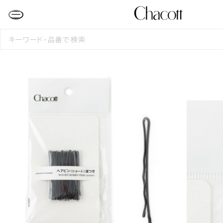
検
索
す
る