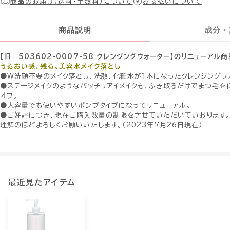
商品のお届け（送料・手数料）について
お支払いについて
商品説明
成分・
【旧 503602-0007-58 クレンジングウォーター】のリニューアル
うるおい感、残る。美容水メイク落とし
●W洗顔不要のメイク落とし、洗顔、化粧水が1本になったクレンジングウ
●ステージメイクのようなバッチリアイメイクも、ふき取るだけでまつ毛を
オフ。
●大容量でも使いやすいポンプタイプになってリニューアル。
●ご好評につき、現在ご購入数量の制限をさせていただいていおります。
理解のほどよろしくお願いいたします。（2023年7月26日現在）
最近見たアイテム