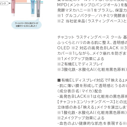
MPD(メントキシプロパンジオール)を
発酵マヌカハニー※1をプラスし、保湿力
※1 グルコノバクタ―／ハチミツ発酵液
※2 当社従来品（ラスティングベース）
チャコット ラスティングベース クール 
ふっくらとハリのある肌に整え、透明感の
OLED ※2 対応の高発色BLACK 
カバー※1しながら､メイク崩れを防ぎま
※1メイクアップ効果による
※2有機ELでディスプレイ
※3酸化鉄・水酸化Al（化粧用黒色原料
■有機ELディスプレイ対応で『映える』
・肌に薄い膜を形成して透明感とうるお
（成分表示名：マイカ）配合
・高発色BLACK※1は化粧用の黒色原
【チャコットエンリッチングベース】との
立体感のある「映える」メイクを演出しま
※1酸化鉄・水酸化Al（化粧用黒色原料
※2メイクアップ効果による
・血色のよい健康的な肌色を表現する※