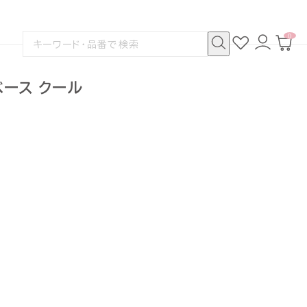
0
お
ロ
カ
検
気
グ
ー
索
に
イ
ト
検
す
入
ン
ペ
索
る
り
ー
ベース クール
ジ