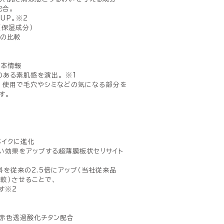
配合。
UP。※2
（保湿成分）
との比較
基本情報
ある素肌感を演出。 ※1
※3 使用で毛穴やシミなどの気になる部分を
す。
）
メイクに進化
い効果をアップする超薄膜板状セリサイト
料を従来の2.5倍にアップ（当社従来品
比較）させることで、
す※2
）
赤色透過酸化チタン配合