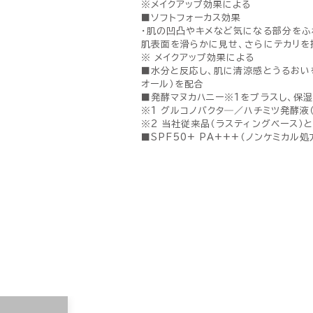
※メイクアップ効果による
■ソフトフォーカス効果
・肌の凹凸やキメなど気になる部分をふ
肌表面を滑らかに見せ、さらにテカリを
※ メイクアップ効果による
■水分と反応し、肌に清涼感とうるおい
オール）を配合
■発酵マヌカハニー※1をプラスし、保湿
※1 グルコノバクタ―／ハチミツ発酵液
※2 当社従来品（ラスティングベース）
■SPF50+ PA+++（ノンケミカル処