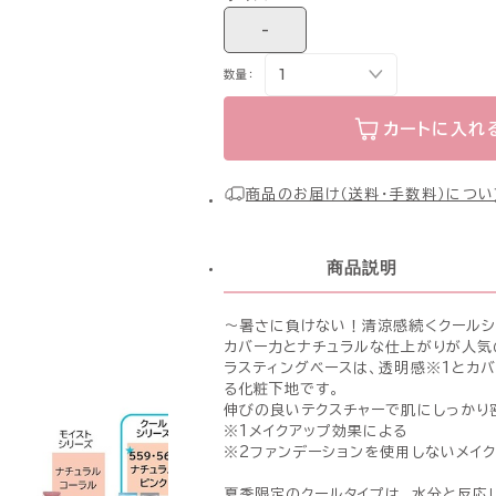
-
数量：
カートに入れ
商品のお届け（送料・手数料）につい
商品説明
〜暑さに負けない！清涼感続くクールシ
カバー力とナチュラルな仕上がりが人気
ラスティングベースは、透明感※1とカバ
る化粧下地です。
伸びの良いテクスチャーで肌にしっかり
※1メイクアップ効果による
※2ファンデーションを使用しないメイ
夏季限定のクールタイプは、水分と反応