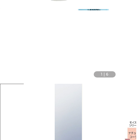
1
|
6