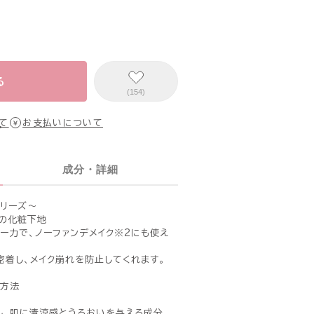
る
(154)
て
お支払いについて
成分・詳細
リーズ〜
の化粧下地
ー力で、ノーファンデメイク※2にも使え
密着し、メイク崩れを防止してくれます。
ク方法
し、肌に清涼感とうるおいを与える成分