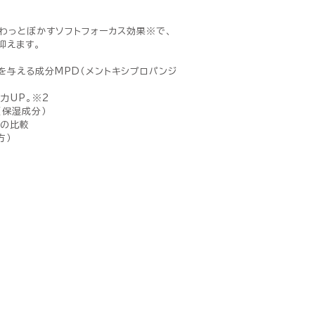
わっとぼかすソフトフォーカス効果※で、
抑えます。
を与える成分MPD（メントキシプロパンジ
力UP。※2
（保湿成分）
との比較
方）