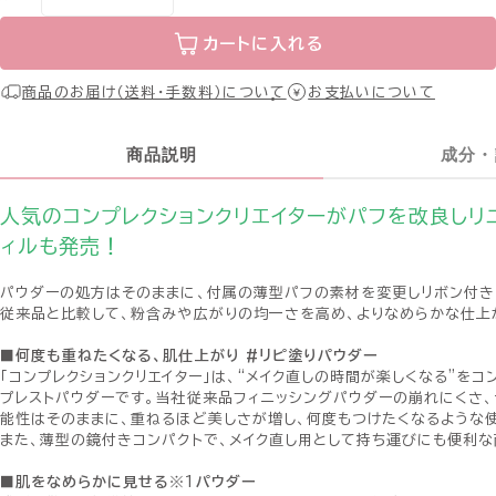
カートに入れる
商品のお届け（送料・手数料）について
お支払いについて
商品説明
成分・
人気のコンプレクションクリエイターがパフを改良しリ
ィルも発売！
パウダーの処方はそのままに、付属の薄型パフの素材を変更しリボン付き
従来品と比較して、粉含みや広がりの均一さを高め、よりなめらかな仕上
■何度も重ねたくなる、肌仕上がり #リピ塗りパウダー
「コンプレクションクリエイター」は、“メイク直しの時間が楽しくなる”を
プレストパウダーです。当社従来品フィニッシングパウダーの崩れにくさ
能性はそのままに、重ねるほど美しさが増し、何度もつけたくなるような
また、薄型の鏡付きコンパクトで、メイク直し用として持ち運びにも便利な
■肌をなめらかに見せる
※1
パウダー