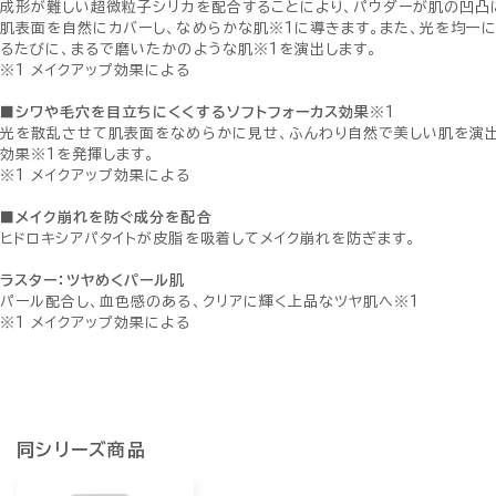
成形が難しい超微粒子シリカを配合することにより、パウダーが肌の凹凸
肌表面を自然にカバーし、なめらかな肌※1に導きます。また、光を均一
るたびに、まるで磨いたかのような肌※1を演出します。
※1 メイクアップ効果による
■シワや毛穴を目立ちにくくするソフトフォーカス効果
※1
光を散乱させて肌表面をなめらかに見せ、ふんわり自然で美しい肌を演出
効果※1を発揮します。
※1 メイクアップ効果による
■メイク崩れを防ぐ成分を配合
ヒドロキシアパタイトが皮脂を吸着してメイク崩れを防ぎます。
ラスター：ツヤめくパール肌
パール配合し、血色感のある、クリアに輝く上品なツヤ肌へ※1
※1 メイクアップ効果による
同シリーズ商品