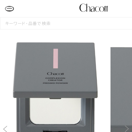
検
索
す
る