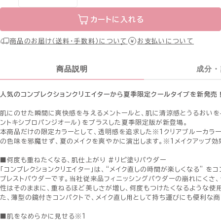
カートに入れる
商品のお届け（送料・手数料）について
お支払いについて
商品説明
成分・
人気のコンプレクションクリエイターから夏季限定クールタイプを新発売
肌にのせた瞬間に爽快感を与えるメントールと、肌に清涼感とうるおいを与
ントキシプロパンジオール)をプラスした夏季限定版が新登場。
本商品だけの限定カラーとして、透明感を追求した※1クリアブルーカラー
の色味を邪魔せず、夏のメイクを爽やかに演出します。※1メイクアップ効
■何度も重ねたくなる、肌仕上がり #リピ塗りパウダー
「コンプレクションクリエイター」は、“メイク直しの時間が楽しくなる” を
プレストパウダーです。当社従来品フィニッシングパウダーの崩れにくさ
性はそのままに、重ねるほど美しさが増し、何度もつけたくなるような使
た、薄型の鏡付きコンパクトで、メイク直し用として持ち運びにも便利な商
■肌をなめらかに見せる※1