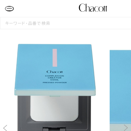
検
索
す
る