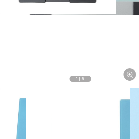
1
|
8