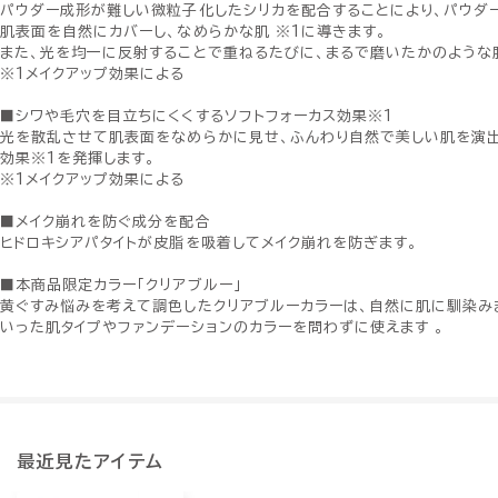
パウダー成形が難しい微粒子化したシリカを配合することにより、パウダ
肌表面を自然にカバーし、なめらかな肌 ※1に導きます。
また、光を均一に反射することで重ねるたびに、まるで磨いたかのような肌
※1メイクアップ効果による
■シワや毛穴を目立ちにくくするソフトフォーカス効果※1
光を散乱させて肌表面をなめらかに見せ、ふんわり自然で美しい肌を演出
効果※1を発揮します。
※1メイクアップ効果による
■メイク崩れを防ぐ成分を配合
ヒドロキシアパタイトが皮脂を吸着してメイク崩れを防ぎます。
■本商品限定カラー「クリアブルー」
黄ぐすみ悩みを考えて調色したクリアブルーカラーは、自然に肌に馴染み
いった肌タイプやファンデーションのカラーを問わずに使えます 。
最近見たアイテム