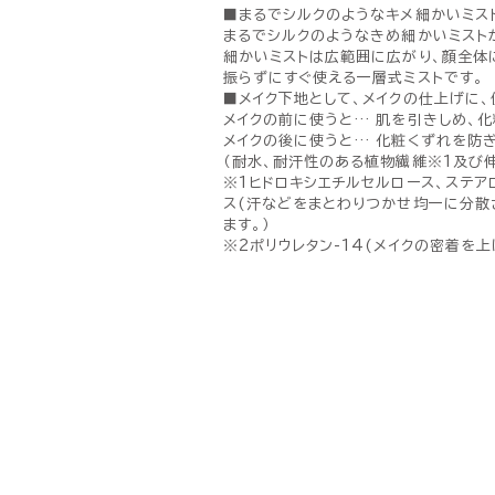
■まるでシルクのようなキメ細かいミス
まるでシルクのようなきめ細かいミスト
細かいミストは広範囲に広がり、顔全体
振らずにすぐ使える一層式ミストです。
■メイク下地として、メイクの仕上げに、
メイクの前に使うと… 肌を引きしめ、化
メイクの後に使うと… 化粧くずれを防ぎ
（耐水、耐汗性のある植物繊維※1及び
※1ヒドロキシエチルセルロース、ステア
ス(汗などをまとわりつかせ均一に分散
ます。）
※2ポリウレタン-14(メイクの密着を上