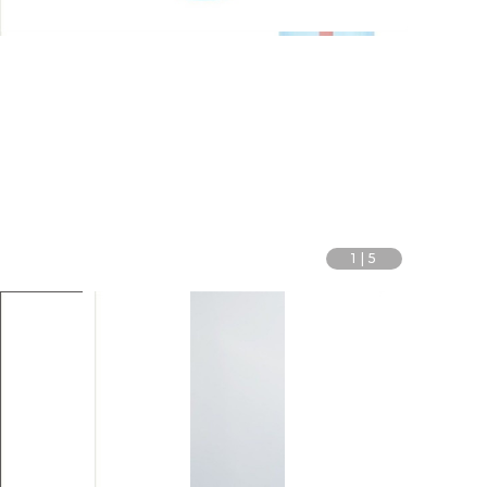
1
|
5