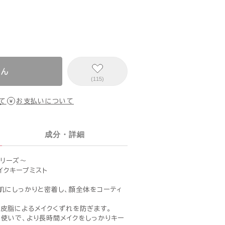
せん
(115)
て
お支払いについて
成分・詳細
リーズ〜
イクキープミスト
肌にしっかりと密着し、顔全体をコーティ
、皮脂によるメイクくずれを防ぎます。
せ使いで、より長時間メイクをしっかりキー