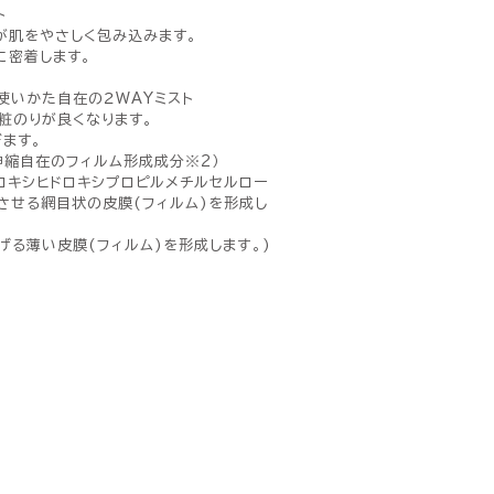
ト
が肌をやさしく包み込みます。
に密着します。
使いかた自在の２WAYミスト
粧のりが良くなります。
ます。
伸縮自在のフィルム形成成分※2）
ロキシヒドロキシプロピルメチルセルロー
させる網目状の皮膜(フィルム)を形成し
げる薄い皮膜(フィルム)を形成します。)