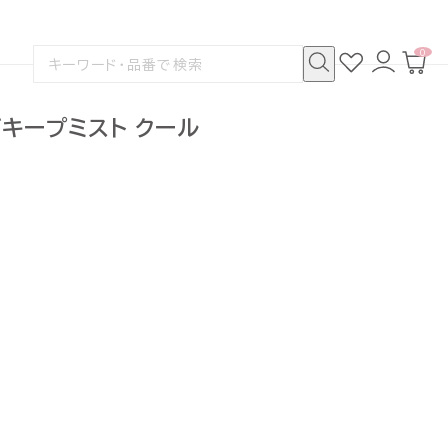
0
お
ロ
カ
検
気
グ
ー
索
に
イ
ト
検
す
入
ン
ペ
索
る
り
ー
グキープミスト クール
ジ