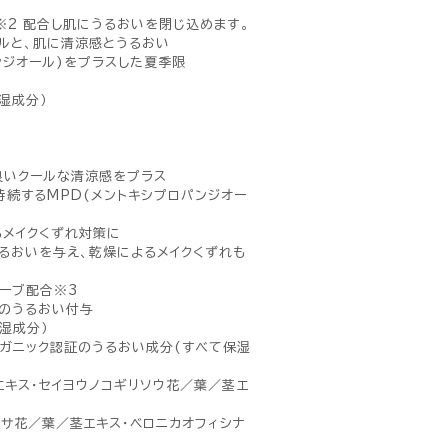
※2 配合し肌にうるおいを閉じ込めます。
ルと、肌に清涼感とうるおい
ンジオール)をプラスした夏季限
湿成分）
良いクールな清涼感をプラス
持続するMPD(メントキシプロパンジオー
るメイクくずれ対策に
るおいを与え、乾燥によるメイクくずれも
ハーブ配合※3
のうるおい付与
湿成分）
ーガニック認証のうるおい成分(すべて保湿
エキス・セイヨウノコギリソウ花／葉／茎エ
グサ花／葉／茎エキス・ベロニカオフィシナ