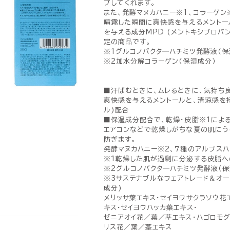
プしてくれます。
また、発酵マヌカハニー※1、コラーゲン
噴霧した瞬間に爽快感を与えるメントー
を与える成分MPD (メントキシプロパ
定の商品です。
※1グルコノバクタ―ハチミツ発酵液（保
※2加水分解コラーゲン（保湿成分）
■汗ばむときに、ムレるときに、気持ち
爽快感を与えるメントールと、清涼感を
ル)配合
■保湿成分配合で、乾燥・皮脂※1によ
エアコンなどで乾燥しがちな夏の肌にう
防ぎます。
発酵マヌカハニー※2、７種のアルプス
※1乾燥した肌が過剰に分泌する皮脂へ
※2グルコノバクタ―ハチミツ発酵液（保
※3サステナブルなフェアトレード＆オ
成分)
メリッサ葉エキス・セイヨウサクラソウ花
キス・セイヨウハッカ葉エキス・
ゼニアオイ花／葉／茎エキス・ハゴロモ
リス花／葉／茎エキス