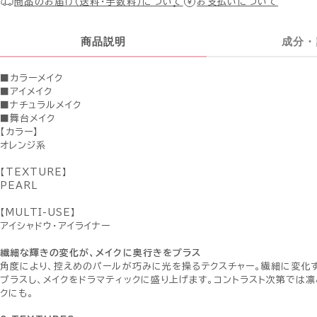
商品のお届け（送料・手数料）について
お支払いについて
商品説明
成分・
■カラーメイク
■アイメイク
■ナチュラルメイク
■舞台メイク
【カラー】
オレンジ系
【TEXTURE】
PEARL
【MULTI-USE】
アイシャドウ・アイライナー
繊細な輝きの変化が、メイクに奥行きをプラス
角度により、控えめのパールが巧みに光を操るテクスチャー。繊細に変化
プラスし、メイクをドラマティックに盛り上げます。コントラスト次第では凛
クにも。