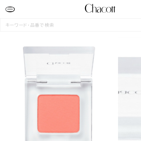
検
索
す
る