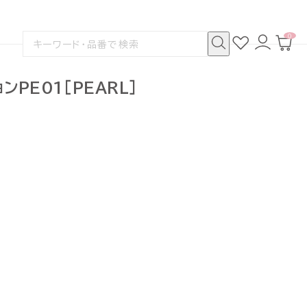
0
お
ロ
カ
検
気
グ
ー
索
に
イ
ト
検
す
入
ン
ペ
索
る
り
ー
PE01[PEARL]
ジ