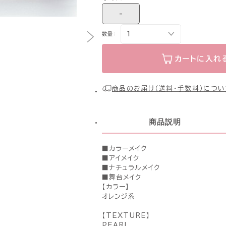
-
数量：
カートに入れ
商品のお届け（送料・手数料）につい
商品説明
■カラーメイク
■アイメイク
■ナチュラルメイク
■舞台メイク
【カラー】
オレンジ系
【TEXTURE】
PEARL