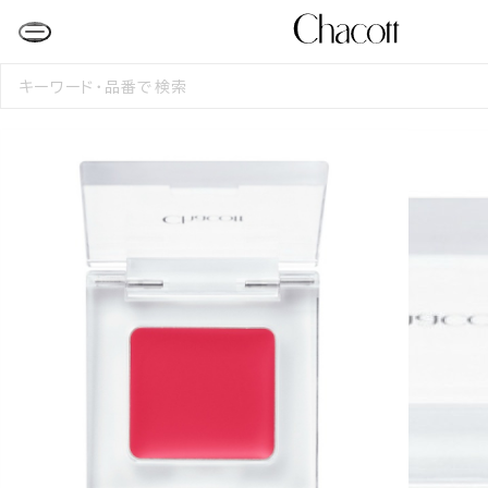
検
索
す
る