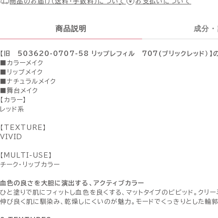
商品のお届け（送料・手数料）について
お支払いについて
商品説明
成分・
【旧 503620-0707-58 リップレフィル 707(ブリックレッド）
■カラーメイク
■リップメイク
■ナチュラルメイク
■舞台メイク
【カラー】
レッド系
【TEXTURE】
VIVID
【MULTI-USE】
チーク・リップカラー
血色の良さを大胆に演出する、アクティブカラー
ひと塗りで肌にフィットし血色を良くする、マットタイプのビビッド。クリー
伸び良く肌に馴染み、乾燥しにくいのが魅力。モードでくっきりとした輪郭